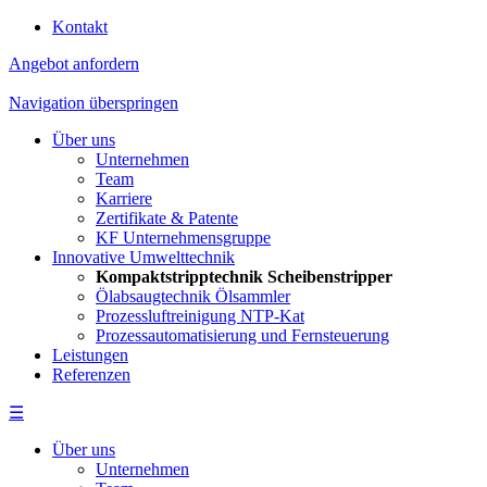
Kontakt
Angebot anfordern
Navigation überspringen
Über uns
Unternehmen
Team
Karriere
Zertifikate & Patente
KF Unternehmensgruppe
Innovative Umwelttechnik
Kompaktstripptechnik Scheibenstripper
Ölabsaugtechnik Ölsammler
Prozessluftreinigung NTP-Kat
Prozessautomatisierung und Fernsteuerung
Leistungen
Referenzen
☰
Über uns
Unternehmen