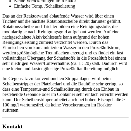
Keine Verockerungen im Reaktor
Einfache Temp. /Schallisolierung
Das an der Reaktorwand ablaufende Wasser wird über einen
Trichter auf die nächste Rotationsscheibe direkt darunter geführt.
Rotationsscheibe und Trichter bilden eine Reinigungsstufe, die
modulartig je nach Reinigungsgrad aufgebaut werden. Auf eine
nachgeschaltete Aktivkohlestufe kann aufgrund der hohen
Reinigungsleistung zumeist verzichtet werden. Durch das
Einmischen von kontaminiertem Wasser in den Prozeßluftstrom,
werden größtmögliche Trennflächen erzeugt und es findet ein fast
vollständiger Übergang der Schadstoffe in die Prozeßluft bei einem
sehr niedrigen Wasser/Luftverhältnis (ca. 1 : 20) statt. Dadurch wird
eine kleine und kostengünstige Prozeßluftaufbereitung möglich.
Im Gegensatz zu konventionellen Strippanlagen wird beim
Scheibenstripper der Platzbedarf und die Bauhöhe sehr gering, so
dass eine Temperatur-und Schallisolierung durch den Einbau in
bestehende Gebäude oder im Container sehr einfach erreicht werden
kann. Der Scheibenstripper arbeitet auch bei hohen Eisengehalte >
100 mg/l wartungsfrei, da keine Verockerungen im Reaktor
auftreten.
Kontakt